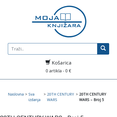
Search
for:
Košarica
0 artikla - 0 €
Naslovna
>
Sva
>
20TH CENTURY
>
20TH CENTURY
izdanja
WARS
WARS – Broj 5