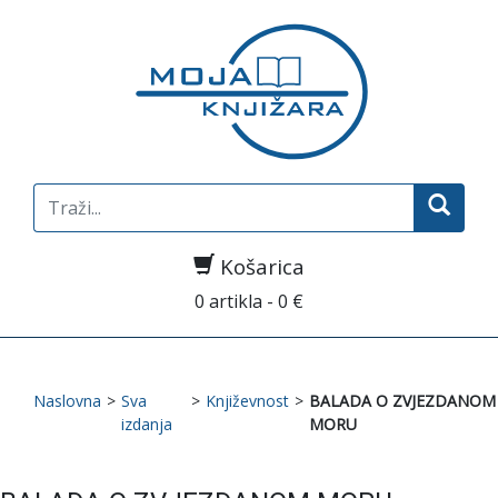
Search
for:
Košarica
0 artikla - 0 €
Naslovna
>
Sva
>
Književnost
>
BALADA O ZVJEZDANOM
izdanja
MORU