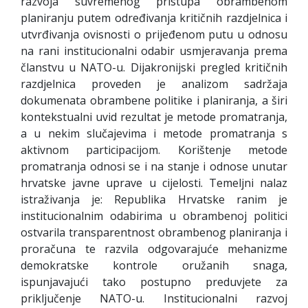
razvoja suvremenog pristupa obrambenom
planiranju putem određivanja kritičnih razdjelnica i
utvrđivanja ovisnosti o prijeđenom putu u odnosu
na rani institucionalni odabir usmjeravanja prema
članstvu u NATO-u. Dijakronijski pregled kritičnih
razdjelnica proveden je analizom sadržaja
dokumenata obrambene politike i planiranja, a širi
kontekstualni uvid rezultat je metode promatranja,
a u nekim slučajevima i metode promatranja s
aktivnom participacijom. Korištenje metode
promatranja odnosi se i na stanje i odnose unutar
hrvatske javne uprave u cijelosti. Temeljni nalaz
istraživanja je: Republika Hrvatske ranim je
institucionalnim odabirima u obrambenoj politici
ostvarila transparentnost obrambenog planiranja i
proračuna te razvila odgovarajuće mehanizme
demokratske kontrole oružanih snaga,
ispunjavajući tako postupno preduvjete za
priključenje NATO-u. Institucionalni razvoj