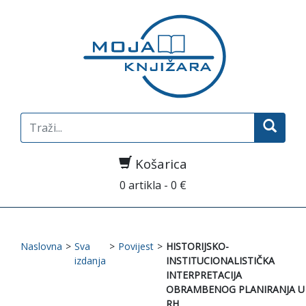
Search
for:
Košarica
0 artikla - 0 €
Naslovna
>
Sva
>
Povijest
>
HISTORIJSKO-
izdanja
INSTITUCIONALISTIČKA
INTERPRETACIJA
OBRAMBENOG PLANIRANJA U
RH