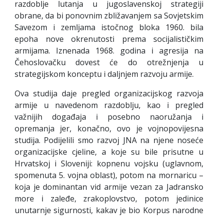
razdoblje lutanja u jugoslavenskoj strategiji
obrane, da bi ponovnim zbližavanjem sa Sovjetskim
Savezom i zemljama istočnog bloka 1960. bila
epoha nove okrenutosti prema socijalističkim
armijama. Iznenada 1968. godina i agresija na
Čehoslovačku dovest će do otrežnjenja u
strategijskom konceptu i daljnjem razvoju armije.
Ova studija daje pregled organizacijskog razvoja
armije u navedenom razdoblju, kao i pregled
važnijih događaja i posebno naoružanja i
opremanja jer, konačno, ovo je vojnopovijesna
studija. Podijelili smo razvoj JNA na njene noseće
organizacijske cjeline, a koje su bile prisutne u
Hrvatskoj i Sloveniji: kopnenu vojsku (uglavnom,
spomenuta 5. vojna oblast), potom na mornaricu –
koja je dominantan vid armije vezan za Jadransko
more i zaleđe, zrakoplovstvo, potom jedinice
unutarnje sigurnosti, kakav je bio Korpus narodne