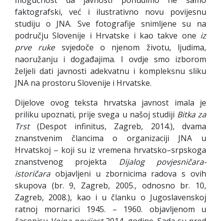
faktografski, već i ilustrativno novu povijesnu
studiju o JNA. Sve fotografije snimljene su na
području Slovenije i Hrvatske i kao takve one
iz
prve ruke
svjedoče o njenom životu, ljudima,
naoružanju i događajima. I ovdje smo izborom
željeli dati javnosti adekvatnu i kompleksnu sliku
JNA na prostoru Slovenije i Hrvatske.
Dijelove ovog teksta hrvatska javnost imala je
priliku upoznati, prije svega u našoj studiji
Bitka za
Trst
(Despot infinitus, Zagreb, 2014.), dvama
znanstvenim člancima o organizaciji JNA u
Hrvatskoj – koji su iz vremena hrvatsko–srpskoga
znanstvenog projekta
Dijalog povjesničara-
istoričara
objavljeni u zbornicima radova s ovih
skupova (br. 9, Zagreb, 2005., odnosno br. 10,
Zagreb, 2008.), kao i u članku o Jugoslavenskoj
ratnoj mornarici 1945. – 1960. objavljenom u
časopisu
Vojna povijest
2014. godine. Sada su pred