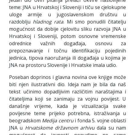
teme: JNA u Hrvatskoj i Sloveniji i tiču se cjelokupne
uloge armije u jugoslavenskom društvu u
razdoblju
hladnog rata
. Mi smo ponudili čitatelju
mogućnost da dobije cjelovitu sliku razvoja JNA u
Hrvatskoj i Sloveniji, potom osnovne vremenske
odrednice važnih događaja, osnovu za
prepoznavanje i točnu identifikaciju pojedinih
jedinica, tipova naoružanja ili događaja u kojima je
JNA na prostoru Slovenije i Hrvatske imala udio.
Poseban doprinos i glavna novina ove knjige može
biti njen ilustrativni dio. Ideja nam je bila da naš
tekst učinimo dopadljivim različitim naraštajima i
čitateljima koji se zanimaju za vojnu povijest. U
današnje vrijeme, kada je vizualizacija svake
povijesne teme prijeko potrebna, istraživanja u
beogradskom
Medija centru
i fonda 5. vojne oblasti
JNA u
Hrvatskome državnom arhivu
dala su nam
mogućnost da javnosti ponudimo ne samo