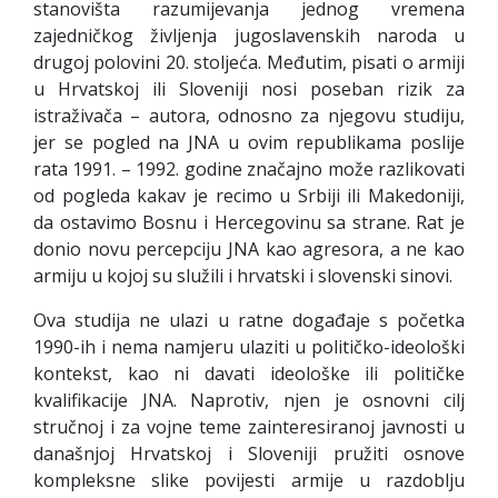
stanovišta razumijevanja jednog vremena
zajedničkog življenja jugoslavenskih naroda u
drugoj polovini 20. stoljeća. Međutim, pisati o armiji
u Hrvatskoj ili Sloveniji nosi poseban rizik za
istraživača – autora, odnosno za njegovu studiju,
jer se pogled na JNA u ovim republikama poslije
rata 1991. – 1992. godine značajno može razlikovati
od pogleda kakav je recimo u Srbiji ili Makedoniji,
da ostavimo Bosnu i Hercegovinu sa strane. Rat je
donio novu percepciju JNA kao agresora, a ne kao
armiju u kojoj su služili i hrvatski i slovenski sinovi.
Ova studija ne ulazi u ratne događaje s početka
1990-ih i nema namjeru ulaziti u političko-ideološki
kontekst, kao ni davati ideološke ili političke
kvalifikacije JNA. Naprotiv, njen je osnovni cilj
stručnoj i za vojne teme zainteresiranoj javnosti u
današnjoj Hrvatskoj i Sloveniji pružiti osnove
kompleksne slike povijesti armije u razdoblju