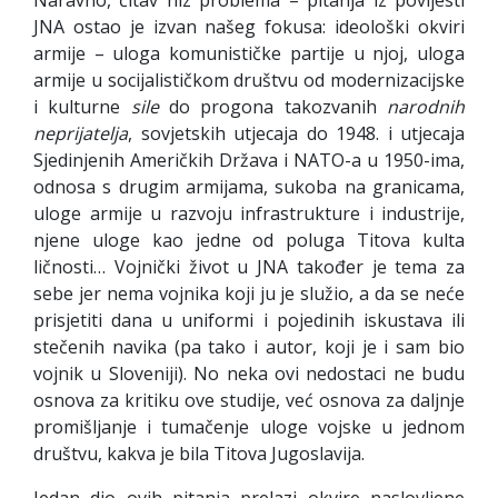
JNA ostao je izvan našeg fokusa: ideološki okviri
armije – uloga komunističke partije u njoj, uloga
armije u socijalističkom društvu od modernizacijske
i kulturne
sile
do progona takozvanih
narodnih
neprijatelja
, sovjetskih utjecaja do 1948. i utjecaja
Sjedinjenih Američkih Država i NATO-a u 1950-ima,
odnosa s drugim armijama, sukoba na granicama,
uloge armije u razvoju infrastrukture i industrije,
njene uloge kao jedne od poluga Titova kulta
ličnosti… Vojnički život u JNA također je tema za
sebe jer nema vojnika koji ju je služio, a da se neće
prisjetiti dana u uniformi i pojedinih iskustava ili
stečenih navika (pa tako i autor, koji je i sam bio
vojnik u Sloveniji). No neka ovi nedostaci ne budu
osnova za kritiku ove studije, već osnova za daljnje
promišljanje i tumačenje uloge vojske u jednom
društvu, kakva je bila Titova Jugoslavija.
Jedan dio ovih pitanja prelazi okvire naslovljene