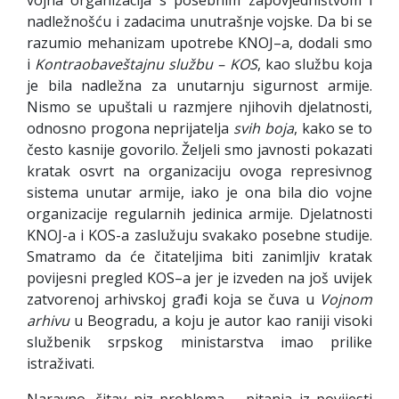
nadležnošću i zadacima unutrašnje vojske. Da bi se
razumio mehanizam upotrebe KNOJ–a, dodali smo
i
Kontraobaveštajnu službu – KOS
, kao službu koja
je bila nadležna za unutarnju sigurnost armije.
Nismo se upuštali u razmjere njihovih djelatnosti,
odnosno progona neprijatelja
svih boja
, kako se to
često kasnije govorilo. Željeli smo javnosti pokazati
kratak osvrt na organizaciju ovoga represivnog
sistema unutar armije, iako je ona bila dio vojne
organizacije regularnih jedinica armije. Djelatnosti
KNOJ-a i KOS-a zaslužuju svakako posebne studije.
Smatramo da će čitateljima biti zanimljiv kratak
povijesni pregled KOS–a jer je izveden na još uvijek
zatvorenoj arhivskoj građi koja se čuva u
Vojnom
arhivu
u Beogradu, a koju je autor kao raniji visoki
službenik srpskog ministarstva imao prilike
istraživati.
Naravno, čitav niz problema – pitanja iz povijesti