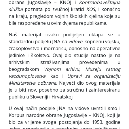
obrane Jugoslavije – KNOJ i
Kontraobaveštajna
služba
poznata po zvučnoj kratici
KOS
, i konačno
na kraju, pregledom vojnih školskih cjelina koje su
bile raspoređene u ovim dvjema republikama.
Naš materijal ovako podijeljen uklapa se u
standardnu podjelu JNA na
vidove
: kopnenu vojsku,
zrakoplovstvo i mornaricu, odnosno na operativne
jedinice i školstvo. Ovaj dio studije nastao je na
arhivskim istraživanjima provedenima u
beogradskom
Vojnom arhivu
,
Muzeju
ratnog
vazduhoplovstva
, kao i
Upravi za organizaciju
Ministarstva odbrane
. Najveći dio ovog materijala
je u biti nov, posebno za stručnu i zainteresiranu
publiku u Sloveniji i Hrvatskoj.
U ovaj način podjele JNA na vidove uvrstili smo i
Korpus narodne obrane Jugoslavije – KNOJ, koji je
bio za vrijeme svoga postojanja do 1953. godine
vojna organizacija s posebnim zapovjedništvom i