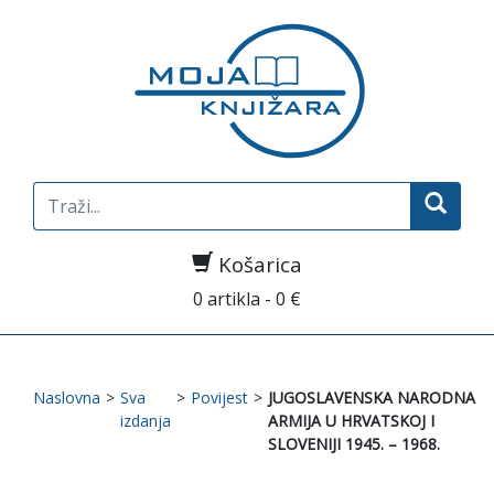
Search
for:
Košarica
0 artikla - 0 €
Naslovna
>
Sva
>
Povijest
>
JUGOSLAVENSKA NARODNA
izdanja
ARMIJA U HRVATSKOJ I
SLOVENIJI 1945. – 1968.