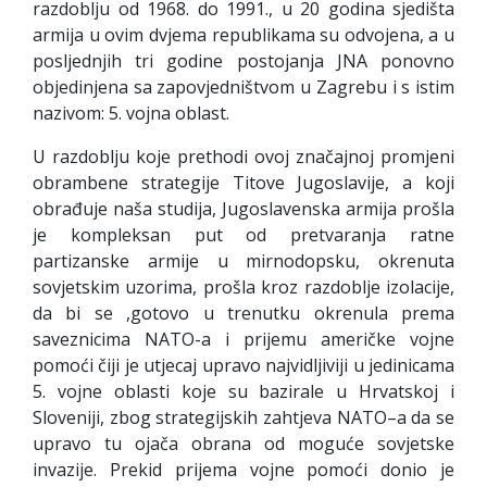
razdoblju od 1968. do 1991., u 20 godina sjedišta
armija u ovim dvjema republikama su odvojena, a u
posljednjih tri godine postojanja JNA ponovno
objedinjena sa zapovjedništvom u Zagrebu i s istim
nazivom: 5. vojna oblast.
U razdoblju koje prethodi ovoj značajnoj promjeni
obrambene strategije Titove Jugoslavije, a koji
obrađuje naša studija, Jugoslavenska armija prošla
je kompleksan put od pretvaranja ratne
partizanske armije u mirnodopsku, okrenuta
sovjetskim uzorima, prošla kroz razdoblje izolacije,
da bi se ,gotovo u trenutku okrenula prema
saveznicima NATO-a i prijemu američke vojne
pomoći čiji je utjecaj upravo najvidljiviji u jedinicama
5. vojne oblasti koje su bazirale u Hrvatskoj i
Sloveniji, zbog strategijskih zahtjeva NATO–a da se
upravo tu ojača obrana od moguće sovjetske
invazije. Prekid prijema vojne pomoći donio je