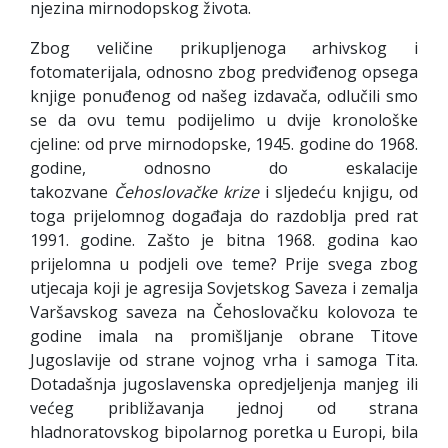
njezina mirnodopskog života.
Zbog veličine prikupljenoga arhivskog i
fotomaterijala, odnosno zbog predviđenog opsega
knjige ponuđenog od našeg izdavača, odlučili smo
se da ovu temu podijelimo u dvije kronološke
cjeline: od prve mirnodopske, 1945. godine do 1968.
godine, odnosno do eskalacije
takozvane
Čehoslovačke
krize
i sljedeću knjigu, od
toga prijelomnog događaja do razdoblja pred rat
1991. godine. Zašto je bitna 1968. godina kao
prijelomna u podjeli ove teme? Prije svega zbog
utjecaja koji je agresija Sovjetskog Saveza i zemalja
Varšavskog saveza na Čehoslovačku kolovoza te
godine imala na promišljanje obrane Titove
Jugoslavije od strane vojnog vrha i samoga Tita.
Dotadašnja jugoslavenska opredjeljenja manjeg ili
većeg približavanja jednoj od strana
hladnoratovskog bipolarnog poretka u Europi, bila