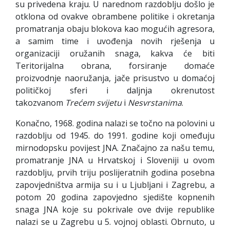
su privedena kraju. U narednom razdoblju došlo je
otklona od ovakve obrambene politike i okretanja
promatranja obaju blokova kao mogućih agresora,
a samim time i uvođenja novih rješenja u
organizaciji oružanih snaga, kakva će biti
Teritorijalna obrana, forsiranje domaće
proizvodnje naoružanja, jače prisustvo u domaćoj
političkoj sferi i daljnja okrenutost
takozvanom
Trećem svijetu
i
Nesvrstanima
.
Konačno, 1968. godina nalazi se točno na polovini u
razdoblju od 1945. do 1991. godine koji omeđuju
mirnodopsku povijest JNA. Značajno za našu temu,
promatranje JNA u Hrvatskoj i Sloveniji u ovom
razdoblju, prvih triju poslijeratnih godina posebna
zapovjedništva armija su i u Ljubljani i Zagrebu, a
potom 20 godina zapovjedno sjedište kopnenih
snaga JNA koje su pokrivale ove dvije republike
nalazi se u Zagrebu u 5. vojnoj oblasti. Obrnuto, u