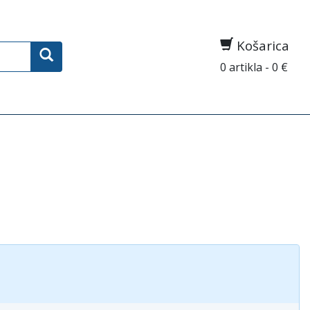
Košarica
0 artikla - 0 €