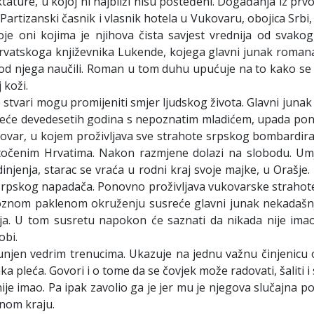
ktature, u kojoj ni najbliži nisu pošteđeni. Događanja iz prv
artizanski časnik i vlasnik hotela u Vukovaru, obojica Srb
oje oni kojima je njihova čista savjest vrednija od svako
hrvatskoga književnika Lukende, kojega glavni junak roman
 od njega naučili. Roman u tom duhu upućuje na to kako se 
 koži.
vari mogu promijeniti smjer ljudskog života. Glavni junak r
sreće devedesetih godina s nepoznatim mladićem, upada pon
ar, u kojem proživljava sve strahote srpskog bombardiran
točenim Hrvatima. Nakon razmjene dolazi na slobodu. Umje
edinjenja, starac se vraća u rodni kraj svoje majke, u Ora
v srpskog napadača. Ponovno proživljava vukovarske strahot
roznom paklenom okruženju susreće glavni junak nekadašnjeg
anja. U tom susretu napokon će saznati da nikada nije i
obi.
unjen vedrim trenucima. Ukazuje na jednu važnu činjenicu o
pleća. Govori i o tome da se čovjek može radovati, šaliti i sm
nije imao. Pa ipak zavolio ga je jer mu je njegova slučajna
dnom kraju.