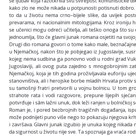
se ljubav koja razotkriva svu svirepost komunističke di
kako zlo ne može nikada u potpunosti potisnuti dobro. P
to da u životu nema crno–bijele slike, da uvijek post
prevarama, ni nacionalnim mitologijama. Kroz ironiju 
se učenici mogu odreći učitelja, ali teško onoga što su
jednoumlja, što će glavni junak romana osjetiti na svojoj
Drugi dio romana govori o tome kako male, beznačajne st
u Njemačkoj, nakon što je pobjegao iz Jugoslavije, su
kojeg nema sudbina ga ponovno vodi u rodni grad Vukov
Jugoslaviji, ali ovog puta zajedno s mnogobrojnim za
Njemačkoj, koja je tih godina proživljavala euforiju uj
stanovništva, ali i herojske borbe mladih Hrvata proti
su tamošnji fratri pretvorili u vojnu bolnicu. U tom g
strahote rata i vodi razgovore, prepune lijepih sjeć
potvrđuje i sâm lažni unuk, dok leži ranjen u bolničkoj s
Roman je, i pored bezbrojnih tragičnih događanja, isp
može podnijeti puno više nego to pokazuju njegova krhka 
i završava. Glavni junak izgubio je unuka kojeg nikada 
da sigurnost u životu nije sve. Ta spoznaja ga vraća ro