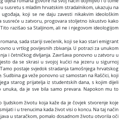
og dijela romana govore na svoj način dojmljivo i o tome
i, u susretu s mladim hrvatskim stradalnikom, ukazuju na
g ugođaja, koji se ne daju zavesti nikakvim ideološkim
a susreće u zatvoru, progovara stoljetno iskustvo kako
Tito razišao sa Staljinom, ali ne i njegovom ideologijom
omana, sada stariji svećenik, koji se kao stari emigrant
ovno u vrtlog povijesnih zbivanja. U potrazi za unukom
ja i četničkog divljanja. Završava ponovno u zatvoru u
sto da se skrasi u svojoj kućici na jezeru u sigurnoj
šje. Tamo postaje svjedok stradanja tamošnjega hrvatskog
e. Sudbina ga veže ponovno uz samostan na Raščici, koji
a starog prijatelja iz studentskih dana, s kojim dijeli
mao unuka, da je sve bila samo prevara. Napokon mu to
 ljudskom životu koja kaže da je čovjek stvorenje koje
ijati i u trenucima kada život visi o koncu. Na taj način
 pojava u staračkom, pomalo dosadnom životu otvorila oči