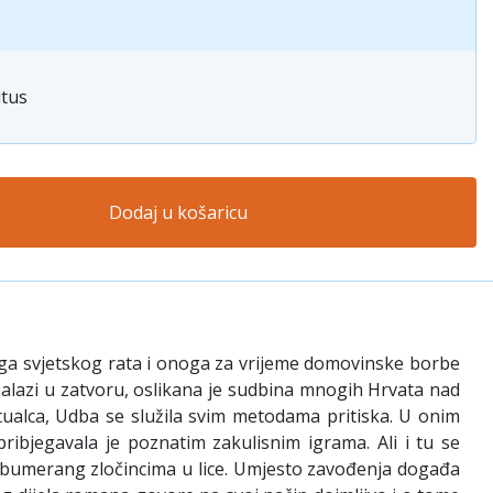
itus
Dodaj u košaricu
oga svjetskog rata i onoga za vrijeme domovinske borbe
 nalazi u zatvoru, oslikana je sudbina mnogih Hrvata nad
ktualca, Udba se služila svim metodama pritiska. U onim
pribjegavala je poznatim zakulisnim igrama. Ali i tu se
o bumerang zločincima u lice. Umjesto zavođenja događa