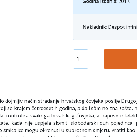
Godina izdanja:
2017.
Nakladnik:
Despot infin
o dojmljiv način stradanje hrvatskog čovjeka poslije Drug
oji se krajem četrdesetih godina, a da i sâm ne zna zašto,
ji da kontrolira svakoga hrvatskog čovjeka, a napose intele
tate, kada nije uspjela slomiti slobodarski duh pojedinca, 
se smicalice mogu okrenuti u suprotnom smjeru, vratiti ka