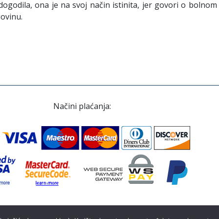
ogodila, ona je na svoj način istinita, jer govori o bolno
govinu.
Načini plaćanja:
© Despot Infinitus d.o.o. 2022.-2026. Sva prava pridržana.