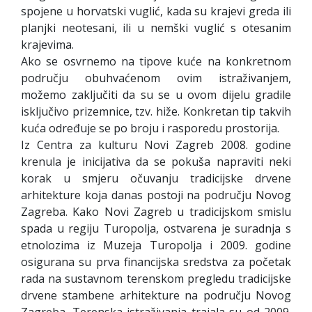
spojene u horvatski vuglić, kada su krajevi greda ili
planjki neotesani, ili u nemški vuglić s otesanim
krajevima.
Ako se osvrnemo na tipove kuće na konkretnom
području obuhvaćenom ovim istraživanjem,
možemo zaključiti da su se u ovom dijelu gradile
isključivo prizemnice, tzv. hiže. Konkretan tip takvih
kuća određuje se po broju i rasporedu prostorija.
Iz Centra za kulturu Novi Zagreb 2008. godine
krenula je inicijativa da se pokuša napraviti neki
korak u smjeru očuvanju tradicijske drvene
arhitekture koja danas postoji na području Novog
Zagreba. Kako Novi Zagreb u tradicijskom smislu
spada u regiju Turopolja, ostvarena je suradnja s
etnolozima iz Muzeja Turopolja i 2009. godine
osigurana su prva financijska sredstva za početak
rada na sustavnom terenskom pregledu tradicijske
drvene stambene arhitekture na području Novog
Zagreba. Terenska istraživanja trajala su od 2009.