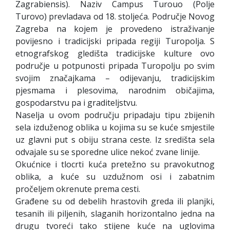
Zagrabiensis). Naziv Campus Turouo (Polje
Turovo) prevladava od 18. stoljeća. Područje Novog
Zagreba na kojem je provedeno istraživanje
povijesno i tradicijski pripada regiji Turopolja. S
etnografskog gledišta tradicijske kulture ovo
područje u potpunosti pripada Turopolju po svim
svojim značajkama – odijevanju, tradicijskim
pjesmama i plesovima, narodnim običajima,
gospodarstvu pa i graditeljstvu.
Naselja u ovom području pripadaju tipu zbijenih
sela izduženog oblika u kojima su se kuće smjestile
uz glavni put s obiju strana ceste. Iz središta sela
odvajale su se sporedne ulice nekoć zvane linije.
Okućnice i tlocrti kuća pretežno su pravokutnog
oblika, a kuće su uzdužnom osi i zabatnim
pročeljem okrenute prema cesti.
Građene su od debelih hrastovih greda ili planjki,
tesanih ili piljenih, slaganih horizontalno jedna na
drugu tvoreći tako stijene kuće na uglovima