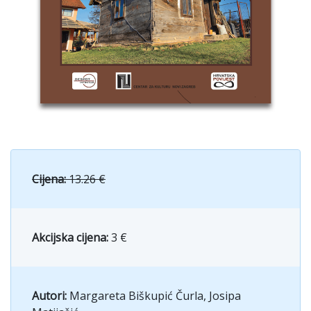
Cijena:
13.26 €
Akcijska cijena:
3 €
Autori:
Margareta Biškupić Čurla, Josipa