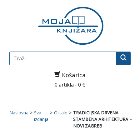
Search
for:
Košarica
0 artikla - 0 €
Naslovna
>
Sva
>
Ostalo
>
TRADICIJSKA DRVENA
izdanja
STAMBENA ARHITEKTURA –
NOVI ZAGREB