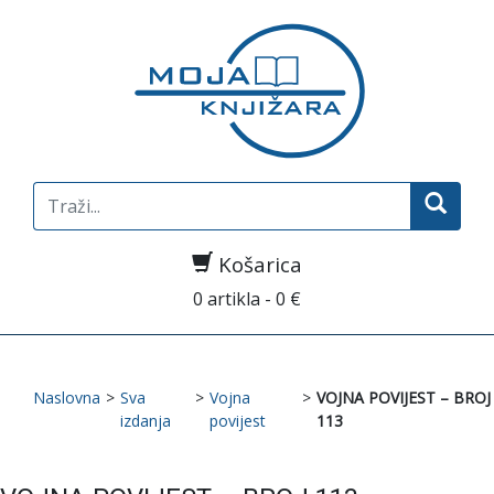
Search
for:
Košarica
0 artikla - 0 €
Naslovna
>
Sva
>
Vojna
>
VOJNA POVIJEST – BROJ
izdanja
povijest
113