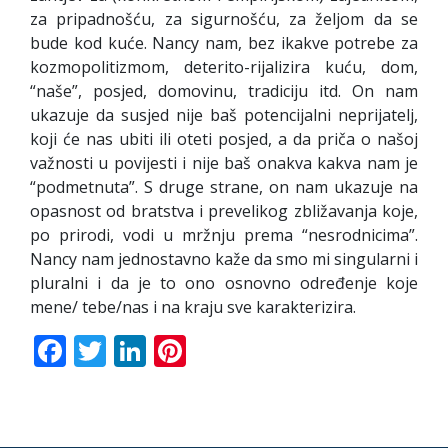
za pripadnošću, za sigurnošću, za željom da se
bude kod kuće. Nancy nam, bez ikakve potrebe za
kozmopolitizmom, deterito-rijalizira kuću, dom,
“naše”, posjed, domovinu, tradiciju itd. On nam
ukazuje da susjed nije baš potencijalni neprijatelj,
koji će nas ubiti ili oteti posjed, a da priča o našoj
važnosti u povijesti i nije baš onakva kakva nam je
“podmetnuta”. S druge strane, on nam ukazuje na
opasnost od bratstva i prevelikog zbližavanja koje,
po prirodi, vodi u mržnju prema “nesrodnicima”.
Nancy nam jednostavno kaže da smo mi singularni i
pluralni i da je to ono osnovno određenje koje
mene/ tebe/nas i na kraju sve karakterizira.
Facebook
Twitter
LinkedIn
Pinterest