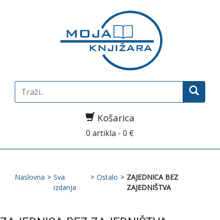
Search
for:
Košarica
0 artikla - 0 €
Naslovna
>
Sva
>
Ostalo
>
ZAJEDNICA BEZ
izdanja
ZAJEDNIŠTVA