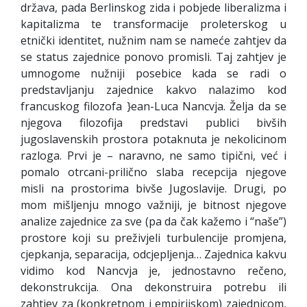
država, pada Berlinskog zida i pobjede liberalizma i
kapitalizma te transformacije proleterskog u
etnički identitet, nužnim nam se nameće zahtjev da
se status zajednice ponovo promisli. Taj zahtjev je
umnogome nužniji posebice kada se radi o
predstavljanju zajednice kakvo nalazimo kod
francuskog filozofa }ean-Luca Nancvja. Želja da se
njegova filozofija predstavi publici bivših
jugoslavenskih prostora potaknuta je nekolicinom
razloga. Prvi je – naravno, ne samo tipični, već i
pomalo otrcani-prilično slaba recepcija njegove
misli na prostorima bivše Jugoslavije. Drugi, po
mom mišljenju mnogo važniji, je bitnost njegove
analize zajednice za sve (pa da čak kažemo i “naše”)
prostore koji su preživjeli turbulencije promjena,
cjepkanja, separacija, odcjepljenja… Zajednica kakvu
vidimo kod Nancvja je, jednostavno rečeno,
dekonstrukcija. Ona dekonstruira potrebu ili
zahtjev za (konkretnom i empirijskom) zajednicom,