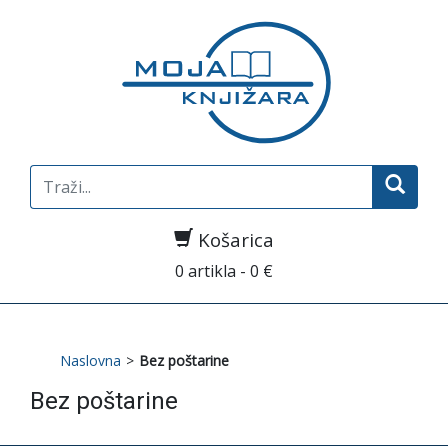
Search
for:
Košarica
0 artikla - 0 €
Naslovna
>
Bez poštarine
Bez poštarine