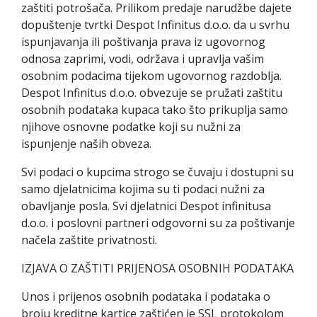
zaštiti potrošača. Prilikom predaje narudžbe dajete
dopuštenje tvrtki Despot Infinitus d.o.o. da u svrhu
ispunjavanja ili poštivanja prava iz ugovornog
odnosa zaprimi, vodi, održava i upravlja vašim
osobnim podacima tijekom ugovornog razdoblja.
Despot Infinitus d.o.o. obvezuje se pružati zaštitu
osobnih podataka kupaca tako što prikuplja samo
njihove osnovne podatke koji su nužni za
ispunjenje naših obveza.
Svi podaci o kupcima strogo se čuvaju i dostupni su
samo djelatnicima kojima su ti podaci nužni za
obavljanje posla. Svi djelatnici Despot infinitusa
d.o.o. i poslovni partneri odgovorni su za poštivanje
načela zaštite privatnosti.
IZJAVA O ZAŠTITI PRIJENOSA OSOBNIH PODATAKA
Unos i prijenos osobnih podataka i podataka o
broju kreditne kartice zaštićen je SSL protokolom