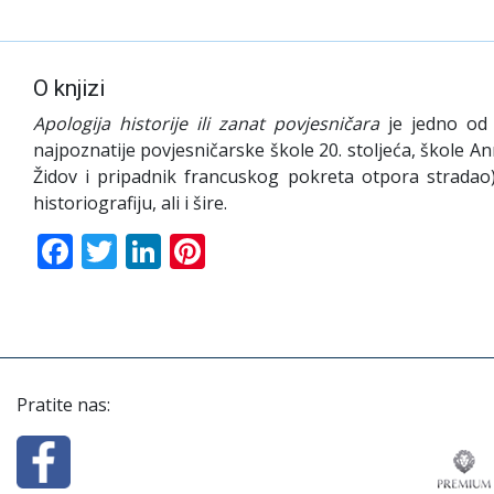
O knjizi
Apologija historije ili zanat povjesničara
je jedno od t
najpoznatije povjesničarske škole 20. stoljeća, škole A
Židov i pripadnik francuskog pokreta otpora stradao
historiografiju, ali i šire.
Facebook
Twitter
LinkedIn
Pinterest
Pratite nas: