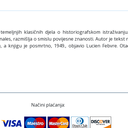
emeljnjih klasičnih djela o historiografskom istraživanj
nnales, razmišlja o smislu povijesne znanosti. Autor je teks
), a knjigu je posmrtno, 1949., objavio Lucien Febvre. O
Načini plaćanja: