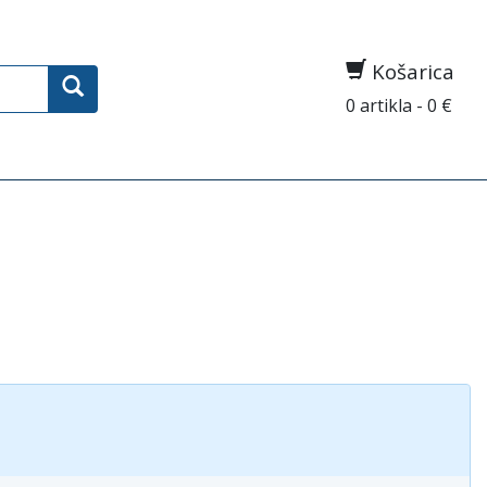
Košarica
0 artikla - 0 €