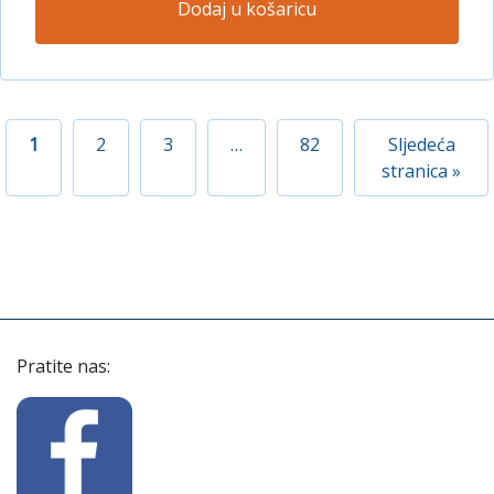
Dodaj u košaricu
1
2
3
…
82
Sljedeća
stranica »
Pratite nas: