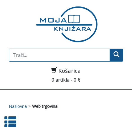
Search
for:
Košarica
0 artikla - 0 €
Naslovna
>
Web trgovina