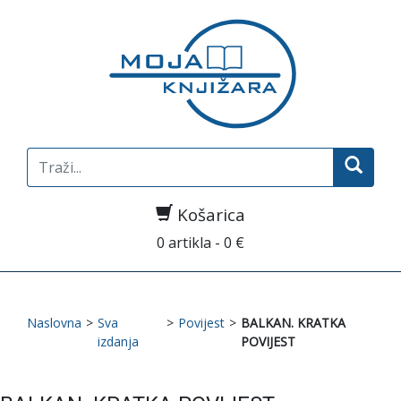
Search
for:
Košarica
0 artikla - 0 €
Naslovna
>
Sva
>
Povijest
>
BALKAN. KRATKA
izdanja
POVIJEST