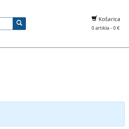
Košarica
0 artikla - 0 €