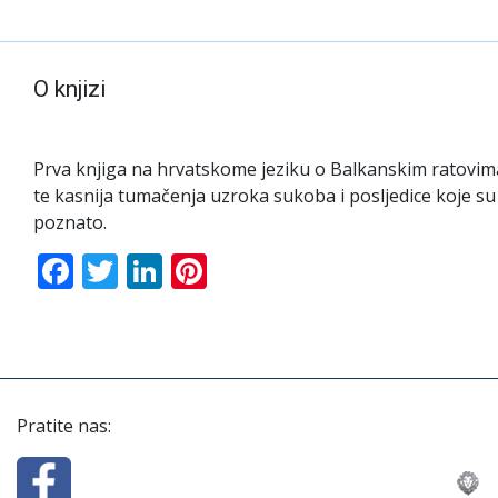
O knjizi
Prva knjiga na hrvatskome jeziku o Balkanskim ratovima 1
te kasnija tumačenja uzroka sukoba i posljedice koje su
poznato.
Facebook
Twitter
LinkedIn
Pinterest
Pratite nas: