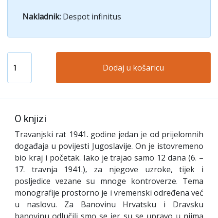
Nakladnik:
Despot infinitus
Dodaj u košaricu
O knjizi
Travanjski rat 1941. godine jedan je od prijelomnih
događaja u povijesti Jugoslavije. On je istovremeno
bio kraj i početak. Iako je trajao samo 12 dana (6. –
17. travnja 1941.), za njegove uzroke, tijek i
posljedice vezane su mnoge kontroverze. Tema
monografije prostorno je i vremenski određena već
u naslovu. Za Banovinu Hrvatsku i Dravsku
banovinu odlučili smo se jer su se upravo u njima