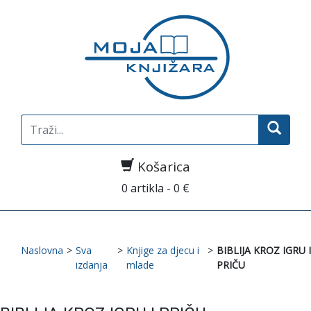
Search
for:
Košarica
0 artikla - 0 €
Naslovna
>
Sva
>
Knjige za djecu i
>
BIBLIJA KROZ IGRU I
izdanja
mlade
PRIČU