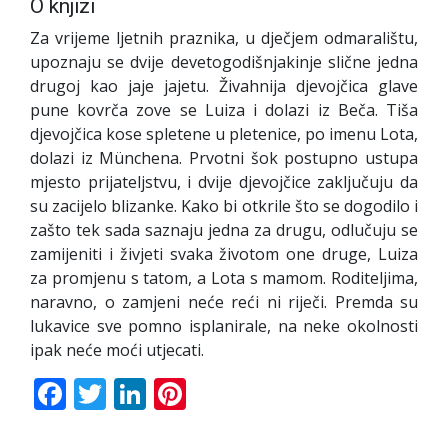
O knjizi
Za vrijeme ljetnih praznika, u dječjem odmaralištu,
upoznaju se dvije devetogodišnjakinje slične jedna
drugoj kao jaje jajetu. Živahnija djevojčica glave
pune kovrča zove se Luiza i dolazi iz Beča. Tiša
djevojčica kose spletene u pletenice, po imenu Lota,
dolazi iz Münchena. Prvotni šok postupno ustupa
mjesto prijateljstvu, i dvije djevojčice zaključuju da
su zacijelo blizanke. Kako bi otkrile što se dogodilo i
zašto tek sada saznaju jedna za drugu, odlučuju se
zamijeniti i živjeti svaka životom one druge, Luiza
za promjenu s tatom, a Lota s mamom. Roditeljima,
naravno, o zamjeni neće reći ni riječi. Premda su
lukavice sve pomno isplanirale, na neke okolnosti
ipak neće moći utjecati.
Facebook
Twitter
LinkedIn
Pinterest