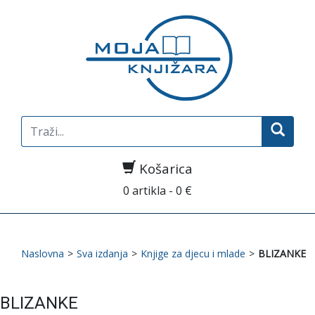
Search
for:
Košarica
0 artikla - 0 €
Naslovna
>
Sva izdanja
>
Knjige za djecu i mlade
>
BLIZANKE
BLIZANKE