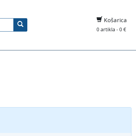
Košarica
0 artikla - 0 €