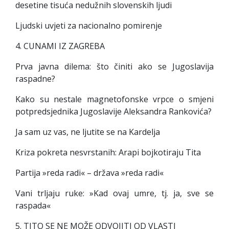
desetine tisuća nedužnih slovenskih ljudi
Ljudski uvjeti za nacionalno pomirenje
4. CUNAMI IZ ZAGREBA
Prva javna dilema: što činiti ako se Jugoslavija
raspadne?
Kako su nestale magnetofonske vrpce o smjeni
potpredsjednika Jugoslavije Aleksandra Rankovića?
Ja sam uz vas, ne ljutite se na Kardelja
Kriza pokreta nesvrstanih: Arapi bojkotiraju Tita
Partija »reda radi« – država »reda radi«
Vani trljaju ruke: »Kad ovaj umre, tj. ja, sve se
raspada«
5. TITO SE NE MOŽE ODVOJITI OD VLASTI