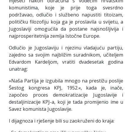
mjeseci nakon obračuna s vodećim hrvatskim
komunistima, koje je prije toga svesrdno
podržavao, odlučio i službeno napustiti titoizam,
političku filozofiju koja ga je proslavila u svijetu, a
Jugoslaviji omogućila da postane najsnošljivija i
najprosperitetnija zemlja Istočne Europe.
Odlučio je Jugoslaviju i njezinu vladajuću partiju,
zajedno sa svojim najbližim suradnikom, učiteljem
Edvardom Kardeljom, vratiti dvadesetak godina
unatrag:
»Naša Partija je izgubila mnogo na prestižu poslije
Šestog kongresa KPJ, 1952.«, kada je, inače,
započeo proces demokratizacije Jugoslavije i
destaljinizacije KPJ-a, koji je tada promijenio ime u
Savez komunista Jugoslavije.
I dijagnoza i rješenje bili su zaokruženi do kraja: