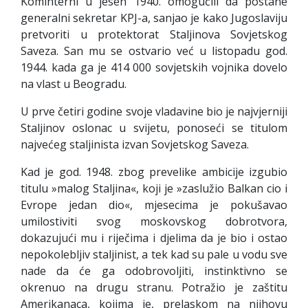
Kominterni u jesen 1940. omogućili da postane
generalni sekretar KPJ-a, sanjao je kako Jugoslaviju
pretvoriti u protektorat Staljinova Sovjetskog
Saveza. San mu se ostvario već u listopadu god.
1944. kada ga je 414 000 sovjetskih vojnika dovelo
na vlast u Beogradu.
U prve četiri godine svoje vladavine bio je najvjerniji
Staljinov oslonac u svijetu, ponoseći se titulom
najvećeg staljinista izvan Sovjetskog Saveza.
Kad je god. 1948. zbog prevelike ambicije izgubio
titulu »malog Staljina«, koji je »zaslužio Balkan cio i
Evrope jedan dio«, mjesecima je pokušavao
umilostiviti svog moskovskog dobrotvora,
dokazujući mu i riječima i djelima da je bio i ostao
nepokolebljiv staljinist, a tek kad su pale u vodu sve
nade da će ga odobrovoljiti, instinktivno se
okrenuo na drugu stranu. Potražio je zaštitu
Amerikanaca, kojima je, prelaskom na njihovu