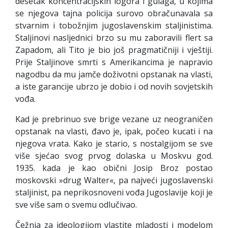
desetak koncentracijskih logora i gulaga, u kojima
se njegova tajna policija surovo obračunavala sa
stvarnim i tobožnjim jugoslavenskim staljinistima.
Staljinovi nasljednici brzo su mu zaboravili flert sa
Zapadom, ali Tito je bio još pragmatičniji i vještiji.
Prije Staljinove smrti s Amerikancima je napravio
nagodbu da mu jamče doživotni opstanak na vlasti,
a iste garancije ubrzo je dobio i od novih sovjetskih
vođa.
Kad je prebrinuo sve brige vezane uz neograničen
opstanak na vlasti, đavo je, ipak, počeo kucati i na
njegova vrata. Kako je stario, s nostalgijom se sve
više sjećao svog prvog dolaska u Moskvu god.
1935. kada je kao obični Josip Broz postao
moskovski »drug Walter«, pa najveći jugoslavenski
staljinist, pa neprikosnoveni vođa Jugoslavije koji je
sve više sam o svemu odlučivao.
Čežnja za ideologijom vlastite mladosti i modelom