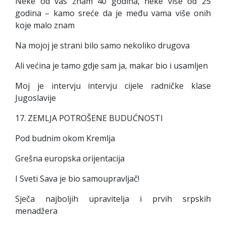
Neke od vas znam 40 godina, neke više od 25
godina – kamo sreće da je među vama više onih
koje malo znam
Na mojoj je strani bilo samo nekoliko drugova
Ali većina je tamo gdje sam ja, makar bio i usamljen
Moj je intervju intervju cijele radničke klase
Jugoslavije
17. ZEMLJA POTROŠENE BUDUĆNOSTI
Pod budnim okom Kremlja
Grešna europska orijentacija
I Sveti Sava je bio samoupravljač!
Sječa najboljih upravitelja i prvih srpskih
menadžera