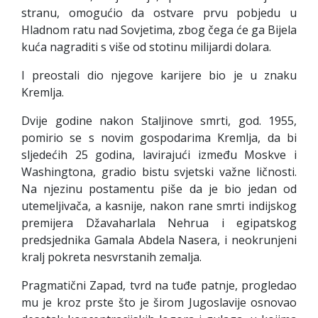
stranu, omogućio da ostvare prvu pobjedu u
Hladnom ratu nad Sovjetima, zbog čega će ga Bijela
kuća nagraditi s više od stotinu milijardi dolara.
I preostali dio njegove karijere bio je u znaku
Kremlja.
Dvije godine nakon Staljinove smrti, god. 1955,
pomirio se s novim gospodarima Kremlja, da bi
sljedećih 25 godina, lavirajući između Moskve i
Washingtona, gradio bistu svjetski važne ličnosti.
Na njezinu postamentu piše da je bio jedan od
utemeljivača, a kasnije, nakon rane smrti indijskog
premijera Džavaharlala Nehrua i egipatskog
predsjednika Gamala Abdela Nasera, i neokrunjeni
kralj pokreta nesvrstanih zemalja.
Pragmatični Zapad, tvrd na tuđe patnje, progledao
mu je kroz prste što je širom Jugoslavije osnovao