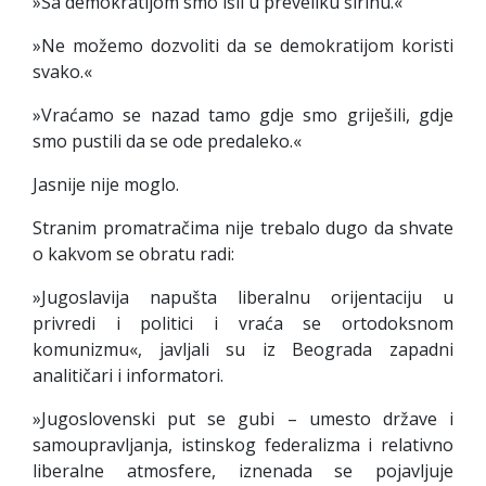
»Sa demokratijom smo išli u preveliku širinu.«
»Ne možemo dozvoliti da se demokratijom koristi
svako.«
»Vraćamo se nazad tamo gdje smo griješili, gdje
smo pustili da se ode predaleko.«
Jasnije nije moglo.
Stranim promatračima nije trebalo dugo da shvate
o kakvom se obratu radi:
»Jugoslavija napušta liberalnu orijentaciju u
privredi i politici i vraća se ortodoksnom
komunizmu«, javljali su iz Beograda zapadni
analitičari i informatori.
»Jugoslovenski put se gubi – umesto države i
samoupravljanja, istinskog federalizma i relativno
liberalne atmosfere, iznenada se pojavljuje