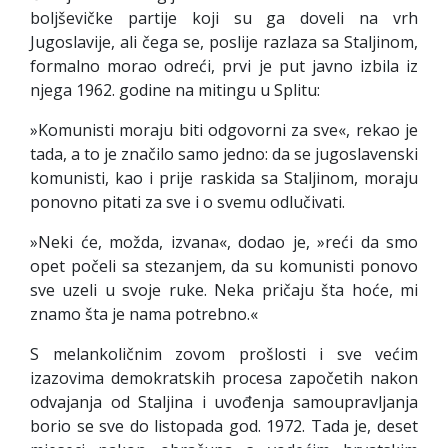
boljševičke partije koji su ga doveli na vrh
Jugoslavije, ali čega se, poslije razlaza sa Staljinom,
formalno morao odreći, prvi je put javno izbila iz
njega 1962. godine na mitingu u Splitu:
»Komunisti moraju biti odgovorni za sve«, rekao je
tada, a to je značilo samo jedno: da se jugoslavenski
komunisti, kao i prije raskida sa Staljinom, moraju
ponovno pitati za sve i o svemu odlučivati.
»Neki će, možda, izvana«, dodao je, »reći da smo
opet počeli sa stezanjem, da su komunisti ponovo
sve uzeli u svoje ruke. Neka pričaju šta hoće, mi
znamo šta je nama potrebno.«
S melankoličnim zovom prošlosti i sve većim
izazovima demokratskih procesa započetih nakon
odvajanja od Staljina i uvođenja samoupravljanja
borio se sve do listopada god. 1972. Tada je, deset