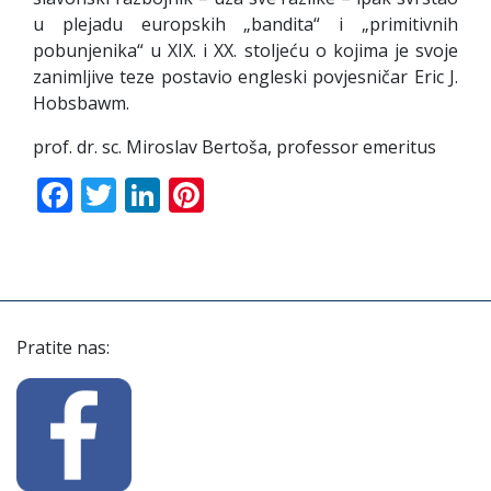
u plejadu europskih „bandita“ i „primitivnih
pobunjenika“ u XIX. i XX. stoljeću o kojima je svoje
zanimljive teze postavio engleski povjesničar Eric J.
Hobsbawm.
prof. dr. sc. Miroslav Bertoša, professor emeritus
Facebook
Twitter
LinkedIn
Pinterest
Pratite nas: