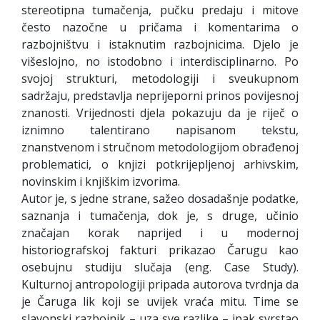
stereotipna tumačenja, pučku predaju i mitove
često nazočne u pričama i komentarima o
razbojništvu i istaknutim razbojnicima. Djelo je
višeslojno, no istodobno i interdisciplinarno. Po
svojoj strukturi, metodologiji i sveukupnom
sadržaju, predstavlja neprijeporni prinos povijesnoj
znanosti. Vrijednosti djela pokazuju da je riječ o
iznimno talentirano napisanom tekstu,
znanstvenom i stručnom metodologijom obrađenoj
problematici, o knjizi potkrijepljenoj arhivskim,
novinskim i knjiškim izvorima.
Autor je, s jedne strane, sažeo dosadašnje podatke,
saznanja i tumačenja, dok je, s druge, učinio
značajan korak naprijed i u modernoj
historiografskoj fakturi prikazao Čarugu kao
osebujnu studiju slučaja (eng. Case Study).
Kulturnoj antropologiji pripada autorova tvrdnja da
je Čaruga lik koji se uvijek vraća mitu. Time se
slavonski razbojnik – uza sve razlike – ipak svrstao