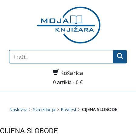
Search
for:
Košarica
0 artikla - 0 €
Naslovna
>
Sva izdanja
>
Povijest
>
CIJENA SLOBODE
CIJENA SLOBODE