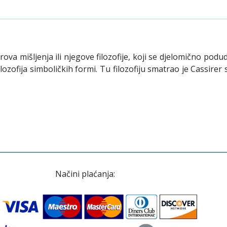
erova mišljenja ili njegove filozofije, koji se djelomično po
 filozofija simboličkih formi. Tu filozofiju smatrao je Cassir
Načini plaćanja: