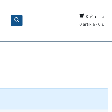
Košarica
0 artikla - 0 €