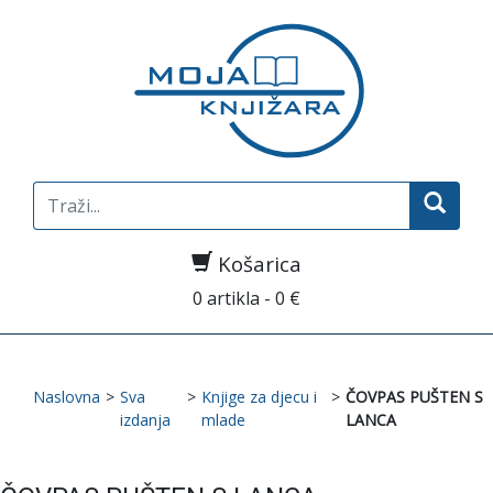
Search
for:
Košarica
0 artikla - 0 €
Naslovna
>
Sva
>
Knjige za djecu i
>
ČOVPAS PUŠTEN S
izdanja
mlade
LANCA