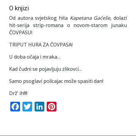
O knjizi
Od autora svjetskog hita
Kapetana Gaćeše
, dolazi
hit-serija strip-romana o novom-starom junaku
ČOVPASU!
TRIPUT HURA ZA ČOVPASA!
U doba očaja i mraka…
Kad čudni se pojavljuju zlikovci…
Samo psoglavi policajac može spasiti dan!
Drž’ ih!!!!
Facebook
Twitter
LinkedIn
Pinterest