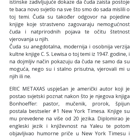
istinske zadivljujuće dokaze da čuda zaista postoje
te baca novo svjetlo na sve što smo do sada mislili o
toj temi. Čuda su također odgovor na pojedine
knjige koje strastveno zagovaraju nemogućnost
čuda i natprirodnih pojava te očitu štetnost
vjerovanja u njih.
Čuda su anegdotalna, modernija i osobnija verzija
kultne knjige C. S. Lewisa o toj temi iz 1947. godine, i
na dojmljiv način pokazuju da čuda ne samo da su
moguća, nego su i stalno prisutna, vjerovali mi u
njih ili ne.
ERIC METAXAS uspješan je američki autor koji je
postao svjetski poznat nakon što je njegova knjiga
Bonhoeffer: pastor, mučenik, prorok, špijun
postala bestseler #1 New York Timesa. Knjige su
mu prevedene na više od 20 jezika. Diplomirao je
engleski jezik i književnost na Yaleu te potom
objavljivao humorne priče u New York Timesu i