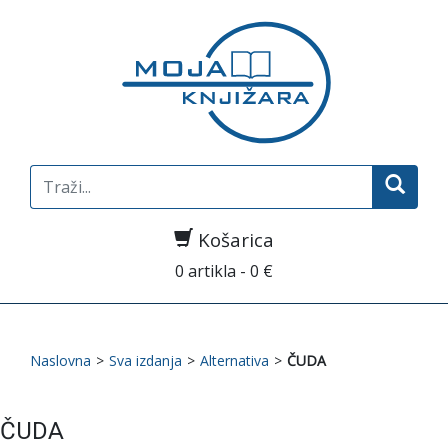
Search
for:
Košarica
0 artikla - 0 €
Naslovna
>
Sva izdanja
>
Alternativa
>
ČUDA
ČUDA