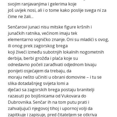
svojim ranjavanjima i gelerima koje
još uvijek nosi, ali i o tome kako poslije svega ni za
čime ne žali…
Senčarovi junaci nisu mitske figure kršnih i
junačkih ratnika, većinom imaju tek
elementarno vojničko znanje. Oni su mladići s ovog,
ili onog prek zagorskog brega
koji živeći između subotnjih lokalnih nogometnih
derbija, berbi grožđa i plaća koje su
odnedavno počeli zarađivati odjednom bivaju
ponijeti osjećajem da trebaju, da
moraju nešto učiniti u obrani domovine – i tu se
slika dotadašnjeg svijeta lomi a
dječaci sa zagorskih brega postaju branitelji
razasuti po bojišnicama od Vukovara do
Dubrovnika. Senčar ih na tom putu prati i
zahvaljujući njegovoj tihoj i upornoj volji da
zapitkuje i zapisuje, pred čitateljem se otkriva