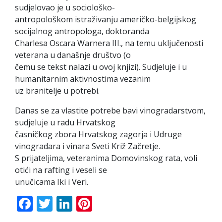
sudjelovao je u sociološko-
antropološkom istraživanju američko-belgijskog
socijalnog antropologa, doktoranda
Charlesa Oscara Warnera III., na temu uključenosti
veterana u današnje društvo (o
čemu se tekst nalazi u ovoj knjizi). Sudjeluje i u
humanitarnim aktivnostima vezanim
uz branitelje u potrebi.
Danas se za vlastite potrebe bavi vinogradarstvom,
sudjeluje u radu Hrvatskog
časničkog zbora Hrvatskog zagorja i Udruge
vinogradara i vinara Sveti Križ Začretje.
S prijateljima, veteranima Domovinskog rata, voli
otići na rafting i veseli se
unučicama Iki i Veri.
Facebook
Twitter
LinkedIn
Pinterest