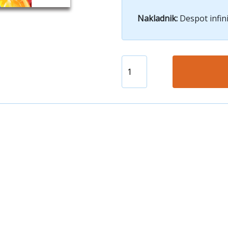
Nakladnik:
Despot infin