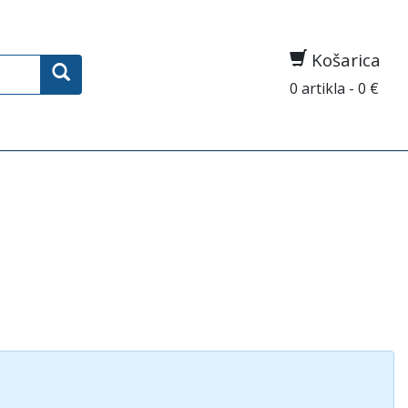
Košarica
0 artikla - 0 €