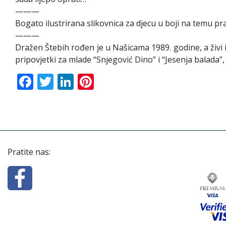
———
Bogato ilustrirana slikovnica za djecu u boji na temu pra
———
Dražen Štebih rođen je u Našicama 1989. godine, a živi 
pripovjetki za mlade “Snjegović Dino” i “Jesenja balada”,
Facebook
Twitter
LinkedIn
Pinterest
Pratite nas: