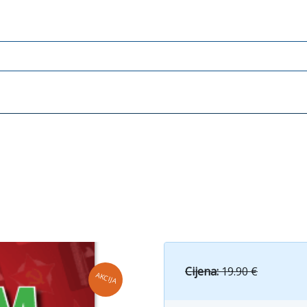
Cijena:
19.90 €
AKCIJA