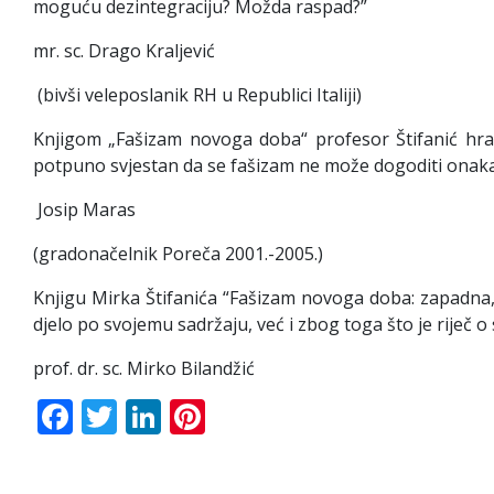
moguću dezintegraciju? Možda raspad?”
mr. sc. Drago Kraljević
(bivši veleposlanik RH u Republici Italiji)
Knjigom „Fašizam novoga doba“ profesor Štifanić hra
potpuno svjestan da se fašizam ne može dogoditi onakav
Josip Maras
(gradonačelnik Poreča 2001.-2005.)
Knjigu Mirka Štifanića “Fašizam novoga doba: zapadna, 
djelo po svojemu sadržaju, već i zbog toga što je riječ 
prof. dr. sc. Mirko Bilandžić
Facebook
Twitter
LinkedIn
Pinterest