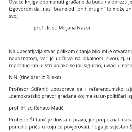
Ova će knjiga opomenuti građane da budu na oprezu jer 
izgovorom da „nas“ brane od „onih drugih“ to može znač
svoj.
prof. dr. sc. Mirjana Nazor
———————————-
Najupečatljivija stvar prilikom čitanja bilo mi je otva
nepoznatom, već je uočljivo na lokalnom nivou, tj. u
reproduciran u Istri polako se (ali sigurno) uvlači u naš
N.N. (tinejdžer iz Rijeke)
Profesor Štifanić upozorava da i referendumsko iz
„demokratsko pravo“ građana kojima su ur-političari ispra
prof. dr. sc. Renato Matić
Profesor Štifanić je doista u pravu, jer prepoznati dan
ponuditi priču u koju će povjerovati. Toga je svjestan Št