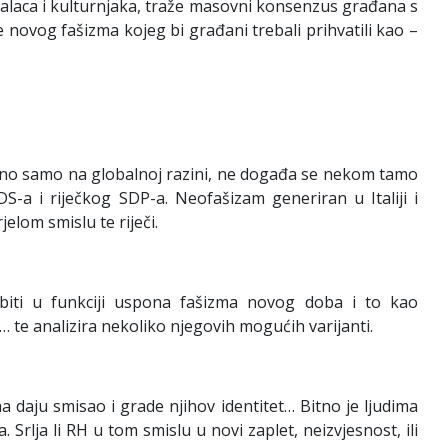
ualaca i kulturnjaka, traže masovni konsenzus građana s
novog fašizma kojeg bi građani trebali prihvatili kao –
isutno samo na globalnoj razini, ne događa se nekom tamo
-a i riječkog SDP-a. Neofašizam generiran u Italiji i
elom smislu te riječi.
biti u funkciji uspona fašizma novog doba i to kao
… te analizira nekoliko njegovih mogućih varijanti.
a daju smisao i grade njihov identitet… Bitno je ljudima
 Srlja li RH u tom smislu u novi zaplet, neizvjesnost, ili