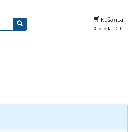
Košarica
0 artikla - 0 €