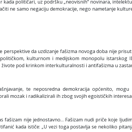
kada političari, uz podršku „neovisnih“ novinara, intelekt
iti ne samo negaciju demokracije, nego nametanje kulture 
ranje perspektive da uzdizanje fašizma novoga doba nije pr
 političkom, kulturnom i medijskom monopolu istarskog IDS
e živote pod krinkom interkulturalnosti i antifašizma u zastarj
jašnjavanje, te neposredna demokracija općenito, mogu 
li mozak i radikalizirali ih zbog svojih egoističkih interesa
as fašizam nije jednostavno… Fašizam nudi priče koje ljudim
ifanić kada ističe: „U vezi toga postavlja se nekoliko pitanja.