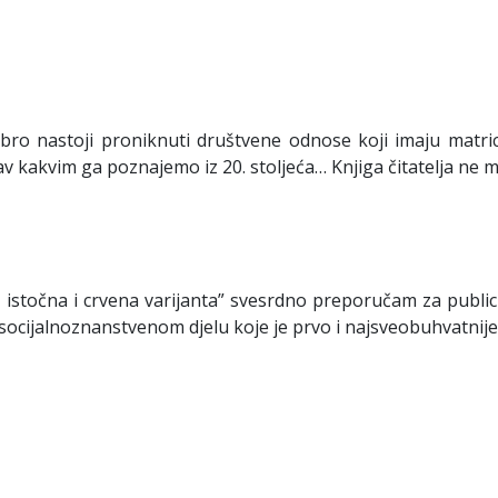
bro nastoji proniknuti društvene odnose koji imaju matr
 kakvim ga poznajemo iz 20. stoljeća… Knjiga čitatelja ne 
istočna i crvena varijanta” svesrdno preporučam za publici
o socijalnoznanstvenom djelu koje je prvo i najsveobuhvatnije