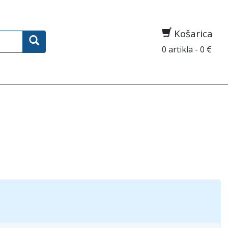
Košarica
0 artikla - 0 €