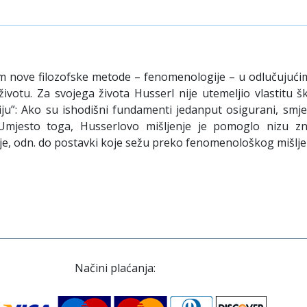
m nove filozofske metode – fenomenologije – u odlučujućim 
otu. Za svojega života Husserl nije utemeljio vlastitu šk
iju”: Ako su ishodišni fundamenti jedanput osigurani, smj
a. Umjesto toga, Husserlovo mišljenje je pomoglo nizu 
je, odn. do postavki koje sežu preko fenomenološkog mišlje
Načini plaćanja: