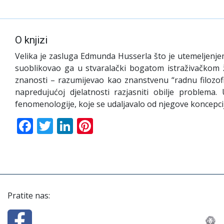
O knjizi
V
elika je zasluga Edmunda Husserla što je utemeljenje
suoblikovao ga u stvaralački bogatom istraživačkom živ
znanosti – razumijevao kao znanstvenu “radnu filozof
napredujućoj djelatnosti razjasniti obilje problem
fenomenologije, koje se udaljavalo od njegove koncepci
Facebook
Twitter
LinkedIn
Pinterest
Pratite nas: