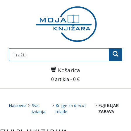
Search
for:
Košarica
0 artikla - 0 €
Naslovna
>
Sva
>
Knjige za djecu i
>
FUJ! BLJAK!
izdanja
mlade
ZABAVA