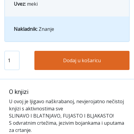
Uvez:
meki
Nakladnik:
Znanje
Dodaj u košaricu
O knjizi
U ovoj je ljigavo naškrabanoj, nevjerojatno nečistoj
knjizi s aktivnostima sve
SLINAVO I BLATNJAVO, FUJASTO I BLJAKASTO!
S odvratnim crtežima, jezivim bojankama i uputama
za crtanje.