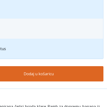
itus
Dodaj u košaricu
 planirana četiri broda klase Ramb za dopremu banana iz