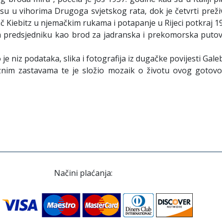
a su u vihorima Drugoga svjetskog rata, dok je četvrti preži
iebitz u njemačkim rukama i potapanje u Rijeci potkraj 194
 predsjedniku kao brod za jadranska i prekomorska putovan
e niz podataka, slika i fotografija iz dugačke povijesti Gal
nim zastavama te je složio mozaik o životu ovog gotovo
Načini plaćanja: