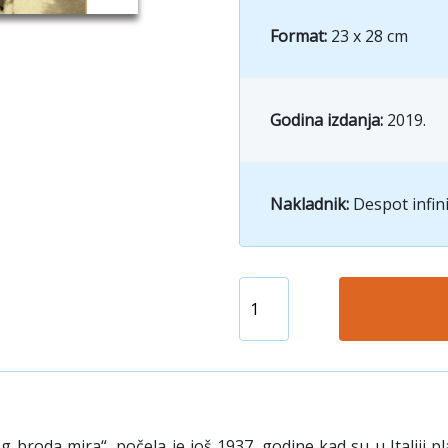
Format:
23 x 28 cm
Godina izdanja:
2019.
Nakladnik:
Despot infin
g broda mira“, počela je još 1937. godine kad su u Italiji