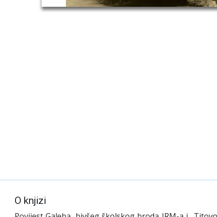
O knjizi
Povijest Galeba, bivšeg školskog broda JRM-a i „Titovo