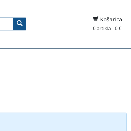
Košarica
0 artikla - 0 €