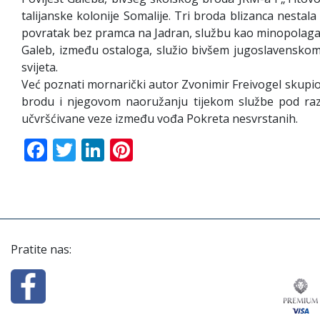
talijanske kolonije Somalije. Tri broda blizanca nestal
povratak bez pramca na Jadran, službu kao minopolagač K
Galeb, između ostaloga, služio bivšem jugoslavenskom
svijeta.
Već poznati mornarički autor Zvonimir Freivogel skupio j
brodu i njegovom naoružanju tijekom službe pod raz
učvršćivane veze između vođa Pokreta nesvrstanih.
Facebook
Twitter
LinkedIn
Pinterest
Pratite nas: