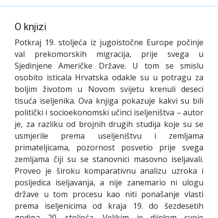
O knjizi
Potkraj 19. stoljeća iz jugoistočne Europe počinje
val prekomorskih migracija, prije svega u
Sjedinjene Američke Države. U tom se smislu
osobito isticala Hrvatska odakle su u potragu za
boljim životom u Novom svijetu krenuli deseci
tisuća iseljenika. Ova knjiga pokazuje kakvi su bili
politički i socioekonomski učinci iseljeništva – autor
je, za razliku od brojnih drugih studija koje su se
usmjerile prema useljeništvu i zemljama
primateljicama, pozornost posvetio prije svega
zemljama čiji su se stanovnici masovno iseljavali.
Proveo je široku komparativnu analizu uzroka i
posljedica iseljavanja, a nije zanemario ni ulogu
države u tom procesu kao niti ponašanje vlasti
prema iseljenicima od kraja 19. do šezdesetih
godina 20. stoljeća. Velikim je dijelom svoje