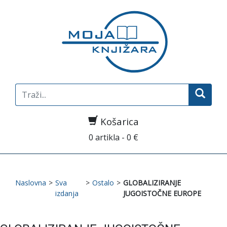
Search
for:
Košarica
0 artikla - 0 €
Naslovna
>
Sva
>
Ostalo
>
GLOBALIZIRANJE
izdanja
JUGOISTOČNE EUROPE