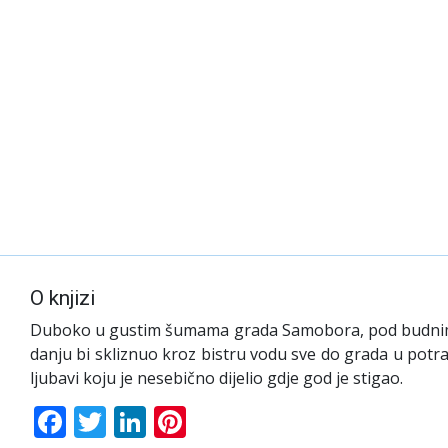
O knjizi
Duboko u gustim šumama grada Samobora, pod budnim okom
danju bi skliznuo kroz bistru vodu sve do grada u potr
ljubavi koju je nesebično dijelio gdje god je stigao.
Facebook
Twitter
LinkedIn
Pinterest