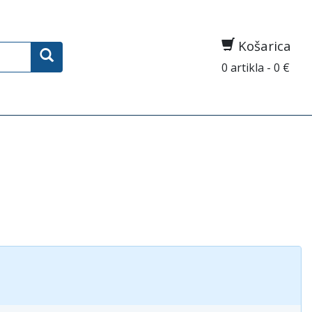
Košarica
0 artikla - 0 €