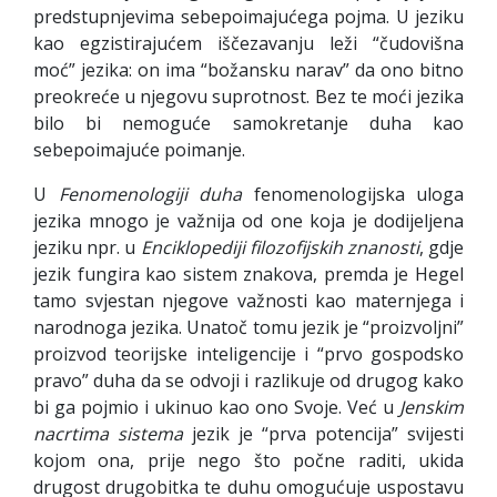
predstupnjevima sebepoimajućega pojma. U jeziku
kao egzistirajućem iščezavanju leži “čudovišna
moć” jezika: on ima “božansku narav” da ono bitno
preokreće u njegovu suprotnost. Bez te moći jezika
bilo bi nemoguće samokretanje duha kao
sebepoimajuće poimanje.
U
Fenomenologiji duha
fenomenologijska uloga
jezika mnogo je važnija od one koja je dodijeljena
jeziku npr. u
Enciklopediji filozofijskih znanosti
, gdje
jezik fungira kao sistem znakova, premda je Hegel
tamo svjestan njegove važnosti kao maternjega i
narodnoga jezika. Unatoč tomu jezik je “proizvoljni”
proizvod teorijske inteligencije i “prvo gospodsko
pravo” duha da se odvoji i razlikuje od drugog kako
bi ga pojmio i ukinuo kao ono Svoje. Već u
Jenskim
nacrtima sistema
jezik je “prva potencija” svijesti
kojom ona, prije nego što počne raditi, ukida
drugost drugobitka te duhu omogućuje uspostavu