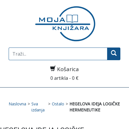
Search
for:
Košarica
0 artikla - 0 €
Naslovna
>
Sva
>
Ostalo
>
HEGELOVA IDEJA LOGIČKE
izdanja
HERMENEUTIKE