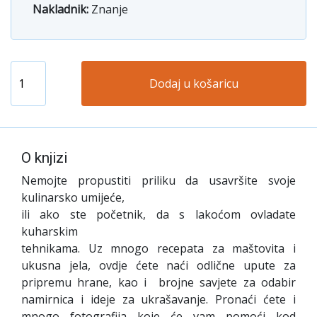
Nakladnik:
Znanje
Dodaj u košaricu
O knjizi
Nemojte propustiti priliku da usavršite svoje
kulinarsko umijeće,
ili ako ste početnik, da s lakoćom ovladate
kuharskim
tehnikama. Uz mnogo recepata za maštovita i
ukusna jela, ovdje ćete naći odlične upute za
pripremu hrane, kao i brojne savjete za odabir
namirnica i ideje za ukrašavanje. Pronaći ćete i
mnogo fotografija koje će vam pomoći kod