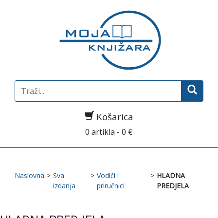
Search
for:
Košarica
0 artikla - 0 €
Naslovna
>
Sva
>
Vodiči i
>
HLADNA
izdanja
priručnici
PREDJELA