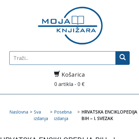
Search
for:
Košarica
0 artikla - 0 €
Naslovna
>
Sva
>
Posebna
>
HRVATSKA ENCIKLOPEDIJA
izdanja
izdanja
BIH – I. SVEZAK