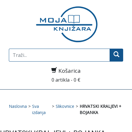
Search
for:
Košarica
0 artikla - 0 €
Naslovna
>
Sva
>
Slikovnice
>
HRVATSKI KRALJEVI +
izdanja
BOJANKA