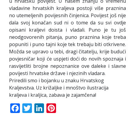
u hrvatsku povijest. U našem znanju o vremenu
vladavine hrvatskih kraljeva postoji više praznina
no utemeljenih povijesnih činjenica. Povijest još nije
dala svoj konačan sud ni o tome da su svi ovdje
opisani kraljevi doista i vladali. Puno je tu još
neodgovorenih pitanja, puno praznina koje treba
popuniti i puno tajni koje tek trebaju biti otkrivene.
Možda se upravo u tebi, dragi čitatelju, krije budući
povjesničar koji će uspjeti doći do novih spoznaja i
rasvijetliti brojne nepoznanice ove daleke i slavne
povijesti hrvatske države i njezinih vladara.
Priredili smo i bojanku u znaku Hrvatskog
Kraljevstva. Uz križaljke i mnoštvo ilustracija
kraljeva i kraljica, zabava je zajamčena!
Facebook
Twitter
LinkedIn
Pinterest