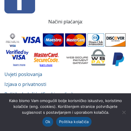
Načini plaćanja:
Uvjeti poslovanja
Izjava o privatnosti
Politika kolačića (Cookie policy)
Kako bismo Vam omogućili bolje korisničko iskustvo, koristimo
kolačiće (eng. cookies). Korištenjem stranice potvrđujete
suglasnost s postavljanjem i uporabom kolačića.
© Despot Infinitus d.o.o. 2022.-2026. Sva prava pridržana.
Ok
Politika kolačića