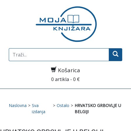
Search
for:
Košarica
0 artikla - 0 €
Naslovna
>
Sva
>
Ostalo
>
HRVATSKO GRBOVLJE U
izdanja
BELGIJI