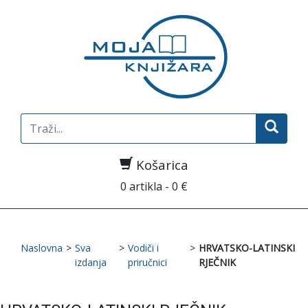
Search
for:
Košarica
0 artikla - 0 €
Naslovna
>
Sva
>
Vodiči i
>
HRVATSKO-LATINSKI
izdanja
priručnici
RJEČNIK