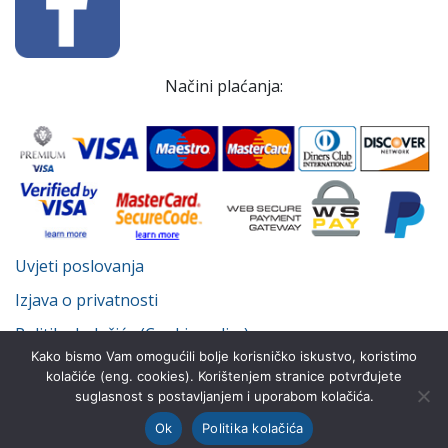
Načini plaćanja:
Uvjeti poslovanja
Izjava o privatnosti
Politika kolačića (Cookie policy)
Kako bismo Vam omogućili bolje korisničko iskustvo, koristimo
kolačiće (eng. cookies). Korištenjem stranice potvrđujete
suglasnost s postavljanjem i uporabom kolačića.
© Despot Infinitus d.o.o. 2022.-2026. Sva prava pridržana.
Ok
Politika kolačića