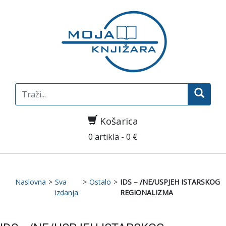
Search
for:
Košarica
0 artikla - 0 €
Naslovna
>
Sva
>
Ostalo
>
IDS – /NE/USPJEH ISTARSKOG
izdanja
REGIONALIZMA