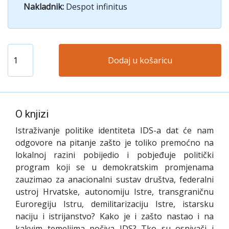
Nakladnik:
Despot infinitus
Dodaj u košaricu
O knjizi
Istraživanje politike identiteta IDS-a dat će nam
odgovore na pitanje zašto je toliko premoćno na
lokalnoj razini pobijedio i pobjeđuje politički
program koji se u demokratskim promjenama
zauzimao za anacionalni sustav društva, federalni
ustroj Hrvatske, autonomiju Istre, transgraničnu
Euroregiju Istru, demilitarizaciju Istre, istarsku
naciju i istrijanstvo? Kako je i zašto nastao i na
kakvim temeljima počiva IDS? Tko su osnivači i