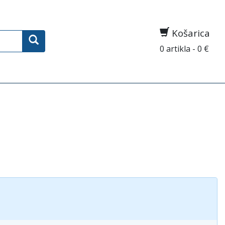
Košarica
0 artikla - 0 €