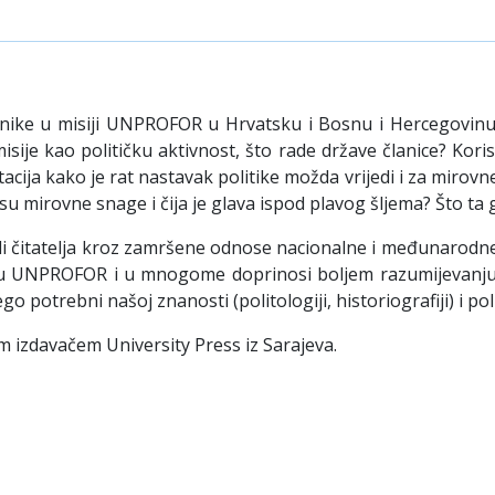
ojnike u misiji UNPROFOR u Hrvatsku i Bosnu i Hercegovinu
misije kao političku aktivnost, što rade države članice? Kor
cija kako je rat nastavak politike možda vrijedi i za mirovne
 su mirovne snage i čija je glava ispod plavog šljema? Što ta g
čitatelja kroz zamršene odnose nacionalne i međunarodne pol
isiju UNPROFOR i u mnogome doprinosi boljem razumijevanju 
o potrebni našoj znanosti (politologiji, historiografiji) i polit
m izdavačem University Press iz Sarajeva.