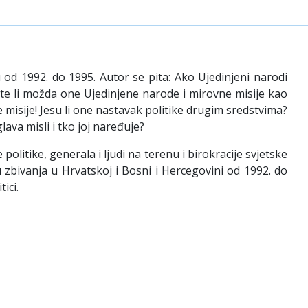
 od 1992. do 1995. Autor se pita: Ako Ujedinjeni narodi
iste li možda one Ujedinjene narode i mirovne misije kao
 misije! Jesu li one nastavak politike drugim sredstvima?
lava misli i tko joj naređuje?
itike, generala i ljudi na terenu i birokracije svjetske
zbivanja u Hrvatskoj i Bosni i Hercegovini od 1992. do
ici.