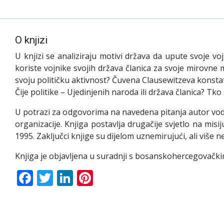
O knjizi
U knjizi se analiziraju motivi država da upute svoje v
koriste vojnike svojih država članica za svoje mirovne 
svoju političku aktivnost? Čuvena Clausewitzeva konstata
Čije politike – Ujedinjenih naroda ili država članica? Tko
U potrazi za odgovorima na navedena pitanja autor vodi 
organizacije. Knjiga postavlja drugačije svjetlo na m
1995. Zaključci knjige su dijelom uznemirujući, ali više neg
Knjiga je objavljena u suradnji s bosanskohercegovački
Facebook
Twitter
LinkedIn
Pinterest