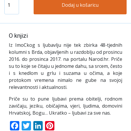
Dodaj u košaricu
O knjizi
Iz ImoCkog s ljubavlju nije tek zbirka 48-tjednih
kolumni s Brda, objavljenih u razdoblju od prosincu
2016. do prosinca 2017. na portalu Narod.hr. Priče
su to koje se čitaju u jednome dahu, sa srcem, često
i s knedlom u grlu i suzama u očima, a koje
protokom vremena nimalo ne gube na svojoj
relevantnosti i aktualnosti.
Priče su to pune ljubavi prema obitelji, rodnom
zavičaju, jeziku, običajima, vjeri, ljudima, domovini
Hrvatskoj, Bogu… Ukratko – ljubavi za sve nas.
Facebook
Twitter
LinkedIn
Pinterest