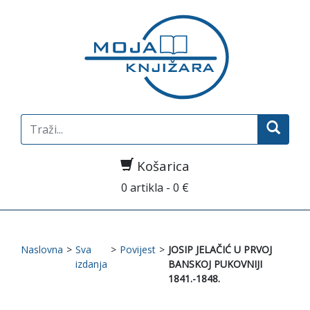
Search
for:
Košarica
0 artikla - 0 €
Naslovna
>
Sva
>
Povijest
>
JOSIP JELAČIĆ U PRVOJ
izdanja
BANSKOJ PUKOVNIJI
1841.-1848.