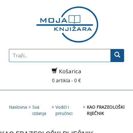
Search
for:
Košarica
0 artikla - 0 €
Naslovna
>
Sva
>
Vodiči i
>
KAO FRAZEOLOŠKI
izdanja
priručnici
RIJEČNIK