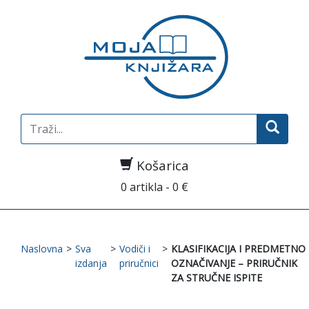
Search
for:
Košarica
0 artikla - 0 €
Naslovna
>
Sva
>
Vodiči i
>
KLASIFIKACIJA I PREDMETNO
izdanja
priručnici
OZNAČIVANJE – PRIRUČNIK
ZA STRUČNE ISPITE