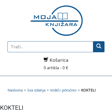
Search
for:
Košarica
0 artikla - 0 €
Naslovna
>
Sva izdanja
>
Vodiči i priručnici
>
KOKTELI
KOKTELI