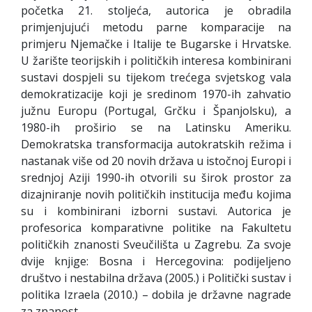
početka 21. stoljeća, autorica je obradila
primjenjujući metodu parne komparacije na
primjeru Njemačke i Italije te Bugarske i Hrvatske.
U žarište teorijskih i političkih interesa kombinirani
sustavi dospjeli su tijekom trećega svjetskog vala
demokratizacije koji je sredinom 1970-ih zahvatio
južnu Europu (Portugal, Grčku i Španjolsku), a
1980-ih proširio se na Latinsku Ameriku.
Demokratska transformacija autokratskih režima i
nastanak više od 20 novih država u istočnoj Europi i
srednjoj Aziji 1990-ih otvorili su širok prostor za
dizajniranje novih političkih institucija među kojima
su i kombinirani izborni sustavi. Autorica je
profesorica komparativne politike na Fakultetu
političkih znanosti Sveučilišta u Zagrebu. Za svoje
dvije knjige: Bosna i Hercegovina: podijeljeno
društvo i nestabilna država (2005.) i Politički sustav i
politika Izraela (2010.) – dobila je državne nagrade
za znanost.