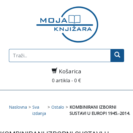
Search
for:
Košarica
0 artikla - 0 €
Naslovna
>
Sva
>
Ostalo
>
KOMBINIRANI IZBORNI
izdanja
SUSTAVI U EUROPI 1945.-2014.