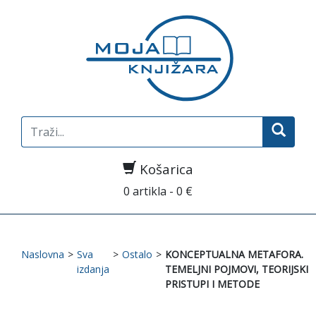
Search
for:
Košarica
0 artikla - 0 €
Naslovna
>
Sva
>
Ostalo
>
KONCEPTUALNA METAFORA.
izdanja
TEMELJNI POJMOVI, TEORIJSKI
PRISTUPI I METODE