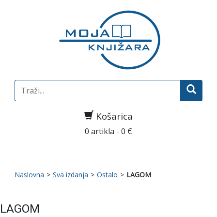
Search
for:
Košarica
0 artikla - 0 €
Naslovna
>
Sva izdanja
>
Ostalo
>
LAGOM
LAGOM