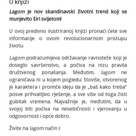
O knjizi
Lagom
je nov skandinavski životni trend koji se
munjevito širi svijetom!
U ovoj predivno ilustriranoj knjizi pronaći ćete sve
informacije o ovom revolucionarnom pristupu
životu.
Lagom
podrazumijeva održavanje ravnoteže koji je
doseglo savršenstvo, a počiva na nizu pravila
društvenog ponašanja. Međutim,
lagom
ne
ograničava ni u kojem pogledu; štoviše, otvorenog
je karaktera i promiče ideju da je „baš kako treba“
posve prihvatljivo rješenje, a sve više od toga čisti
gubitak vremena. Najvažnije je, međutim, da u
svojoj biti počiva na nesebičnosti i vjerovanju u
odgovornost i opće dobro.
Živite na
lagom
način i: