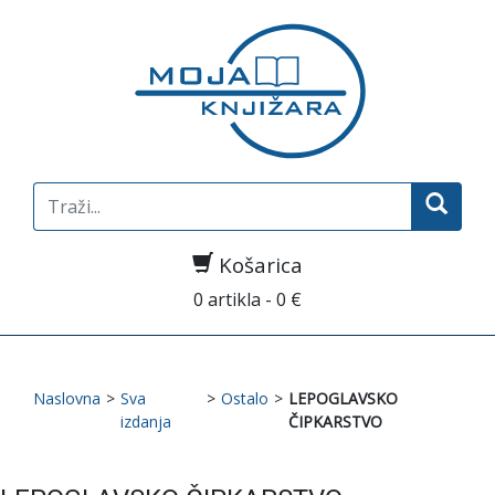
Search
for:
Košarica
0 artikla - 0 €
Naslovna
>
Sva
>
Ostalo
>
LEPOGLAVSKO
izdanja
ČIPKARSTVO