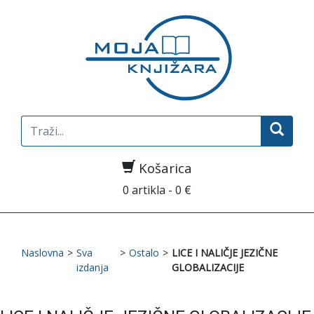
Search
for:
Košarica
0 artikla - 0 €
Naslovna
>
Sva
>
Ostalo
>
LICE I NALIČJE JEZIČNE
izdanja
GLOBALIZACIJE